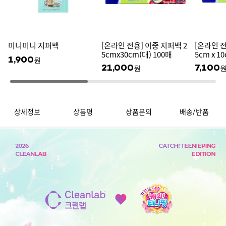
미니미니 지퍼백
[온라인 전용] 이중 지퍼백 2
[온라인 전
5cmx30cm(대) 100매
5cm x 1
1,900
원
21,000
7,100
원
상세정보
상품평
상품문의
배송/반품