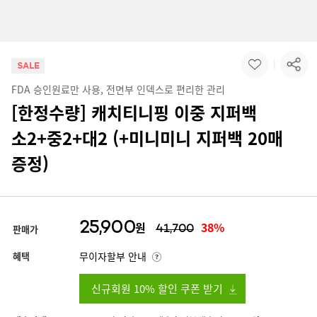
FDA 승인원료만 사용, 전면부 인덱스로 편리한 관리
[한정수량] 캐치티니핑 이중 지퍼백
소2+중2+대2 (+미니미니 지퍼백 20매
증정)
25,900
원
38%
판매가
41,700
혜택
무이자할부 안내
신규회원 10% 할인 쿠폰 받기