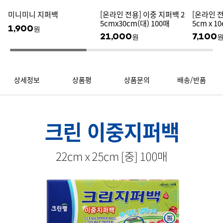
미니미니 지퍼백
[온라인 전용] 이중 지퍼백 2
[온라인 전
5cmx30cm(대) 100매
5cm x 1
1,900
원
21,000
7,100
원
상세정보
상품평
상품문의
배송/반품