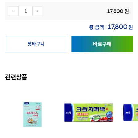
원
-
+
17,800
총 금액
원
17,800
바로구매
장바구니
관련상품