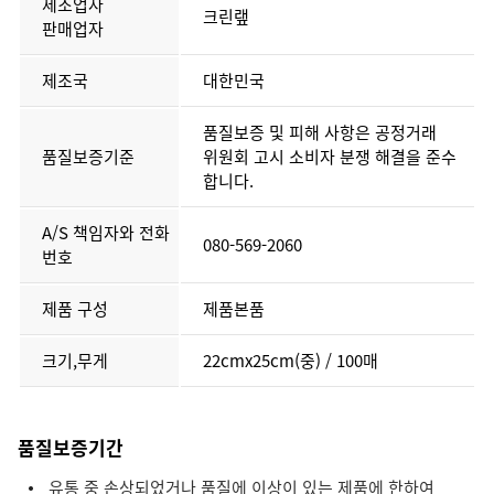
제조업자
크린랲
판매업자
제조국
대한민국
품질보증 및 피해 사항은 공정거래
품질보증기준
위원회 고시 소비자 분쟁 해결을 준수
합니다.
A/S 책임자와 전화
080-569-2060
번호
제품 구성
제품본품
크기,무게
22cmx25cm(중) / 100매
품질보증기간
유통 중 손상되었거나 품질에 이상이 있는 제품에 한하여