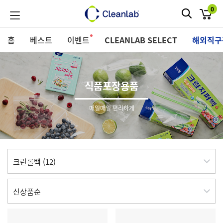
0
프리미엄관
홈
베스트
이벤트
CLEANLAB SELECT
해외직구
식품포장용품
매일매일 편리하게
크린롤백 (12)
신상품순