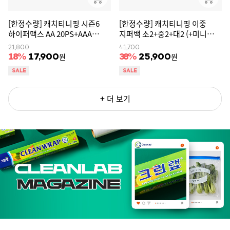
[한정수량] 캐치티니핑 시즌6
[한정수량] 캐치티니핑 이중
하이퍼맥스 AA 20PS+AAA
지퍼백 소2+중2+대2 (+미니미니
20PS (+시즌5 티니핑 비치타올
지퍼백 20매 증정)
21,800
41,700
증정)
원
원
18
%
17,900
38
%
25,900
+
더 보기