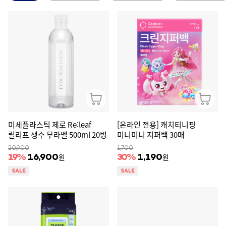
미세플라스틱 제로 Re:leaf
[온라인 전용] 캐치티니핑
릴리프 생수 무라벨 500ml 20병
미니미니 지퍼백 30매
20,900
1,700
원
원
19
%
16,900
30
%
1,190