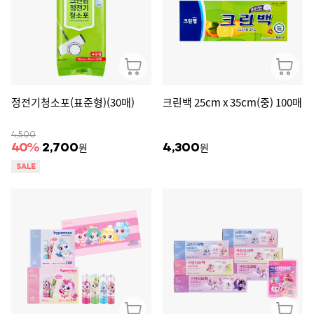
정전기청소포(표준형)(30매)
크린백 25cm x 35cm(중) 100매
4,500
원
원
40
%
2,700
4,300