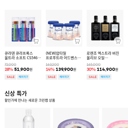
큐라덴 큐라프록스
(NEW)압타밀
로렌조 엑스트라 버진
울트라 소프트 CS5460
프로푸트라 어드벤스
올리브 오일
칫솔 3개입X3
1단계 800gX 4통
No.1,No.3,No.5
72,000
163,200
165,000
원
원
원
28
%
51,900
14
%
139,900
30
%
114,900
신상 특가
할인가에 만나는 새로운 크린랩 상품