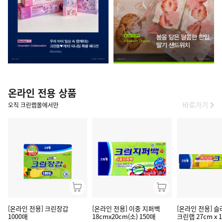
온라인 전용 상품
바로가기
오직 크린랩몰에서만
[온라인 전용] 크린장갑
[온라인 전용] 이중 지퍼백
[온라인 전용] 
1000매
18cmx20cm(소) 150매
크린랩 27cm x 