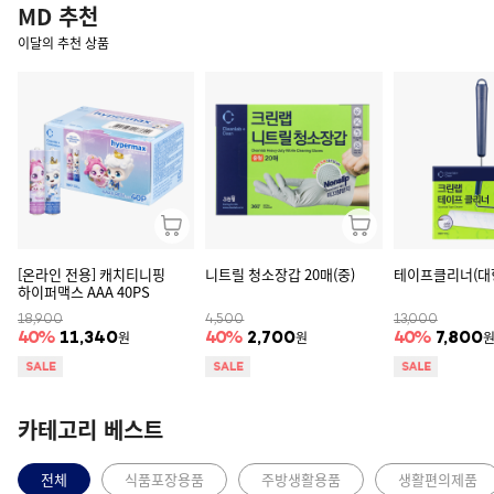
MD 추천
이달의 추천 상품
[온라인 전용] 캐치티니핑
니트릴 청소장갑 20매(중)
테이프클리너(대
하이퍼맥스 AAA 40PS
18,900
4,500
13,000
원
원
40
%
11,340
40
%
2,700
40
%
7,800
카테고리 베스트
전체
식품포장용품
주방생활용품
생활편의제품