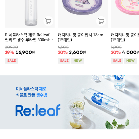
미세플라스틱 제로 Re:leaf
캐치티니핑 종이접시 18cm
캐치티니핑 종이접
릴리프 생수 무라벨 500ml
(15매입)
(15매입)
20병
20,900
4,500
5,000
원
원
19
%
16,900
20
%
3,600
20
%
4,000