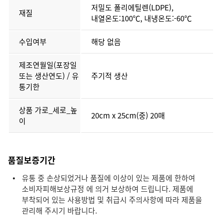
저밀도 폴리에틸렌(LDPE),
재질
내열온도:100℃, 내냉온도:-60℃
수입여부
해당 없음
제조연월일(포장일
또는 생산연도) / 유
주기적 생산
통기한
상품 가로_세로_높
20cm x 25cm(중) 20매
이
품질보증기간
유통 중 손상되었거나 품질에 이상이 있는 제품에 한하여
소비자피해보상규정 에 의거 보상하여 드립니다. 제품에
부착되어 있는 사용방법 및 취급시 주의사항에 따라 제품을
관리해 주시기 바랍니다.