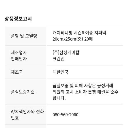
상품정보고시
캐치티니핑 시즌6 이중 지퍼백
품명 및 모델명
20cmx25cm(중) 20매
제조업자
(주)삼성케미칼
판매업자
크린랩
제조국
대한민국
품질보증 및 피해 사항은 공정거래
품질보증기준
위원회 고시 소비자 분쟁 해결을 준수
합니다.
A/S 책임자와 전화
080-569-2060
번호