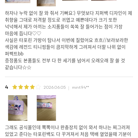
하자나 누락 없이 잘 와 줘서 기뻐요:) 무엇보다 지퍼백 디자인이 제
취향을 그대로 저격할 정도로 귀엽고 예쁜데다가 크기 또한
넉넉해서 제가 아끼는 소지품들이 쏙쏙 잘 들어가는 점이 가장
마음에 듭니다♡♡
사실은 타포린 가방이 탐나서 이번에 질렀어요 흐흐//보라보라한
색감에 레전드 티니핑들이 큼지막하게 그려져서 더할 나위 없이
퍼펙트bb
증정품도 본품들도 전부 다 한 세기를 넘어서 오래오래 잘 쓸 것
같습니다☆☆
4
2026.06.05
mint94**
그래도 공식몰인데 뽁뽁이나 완충장치 없이 와서 하나는 찌그러져
있었고 준다는 타포린백도 다 꾸겨져서 처음 택배 열었을때 기분이