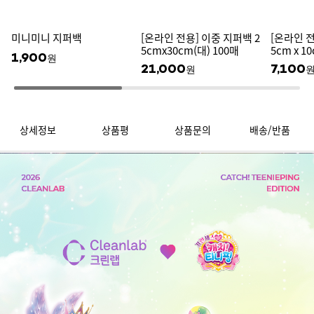
미니미니 지퍼백
[온라인 전용] 이중 지퍼백 2
[온라인 전
5cmx30cm(대) 100매
5cm x 1
1,900
원
21,000
7,100
원
상세정보
상품평
상품문의
배송/반품