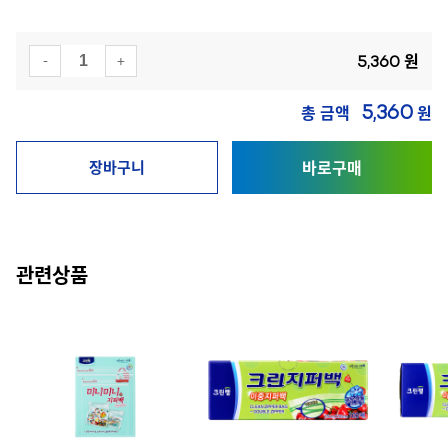
원
-
+
5,360
총 금액
원
5,360
바로구매
장바구니
관련상품