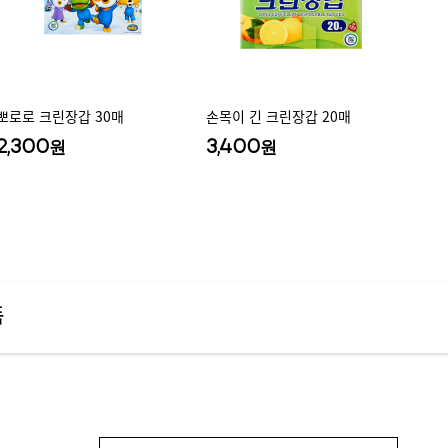
뽀로로 크린장갑 30매
손목이 긴 크린장갑 20매
2,300
3,400
원
원
품