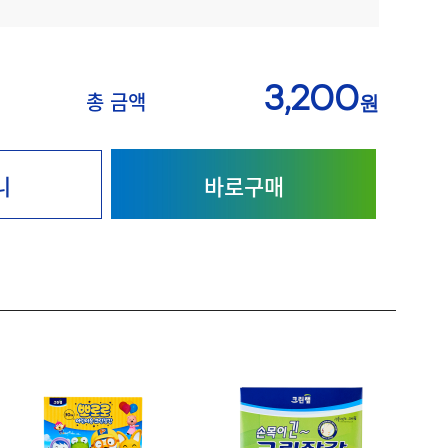
3,200
총 금액
원
니
바로구매