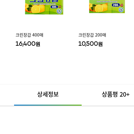
크린장갑 400매
크린장갑 200매
16,400
10,500
원
원
상세정보
상품평
20+