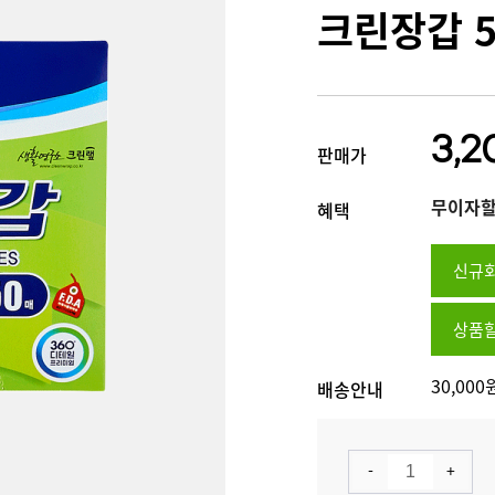
크린장갑 
3,2
판매가
무이자할
혜택
신규회
상품할
30,00
배송안내
-
+