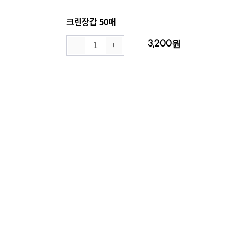
크린장갑 50매
3,200
원
-
+