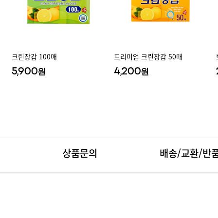
크린장갑 100매
프리미엄 크린장갑 50매
5,900
4,200
원
원
상품문의
배송/교환/반