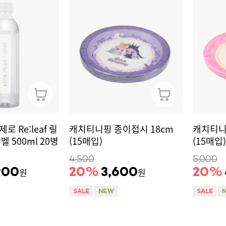
 Re:leaf 릴
캐치티니핑 종이접시 18cm
캐치티니
 500ml 20병
(15매입)
(15매입)
4,500
5,000
900
20
%
3,600
20
%
원
원