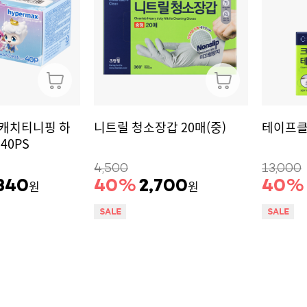
 캐치티니핑 하
니트릴 청소장갑 20매(중)
테이프클
40PS
4,500
13,000
340
40
%
2,700
40
%
원
원