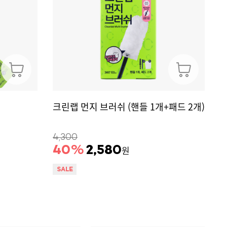
크린랩 먼지 브러쉬 (핸들 1개+패드 2개)
4,300
40
%
2,580
원