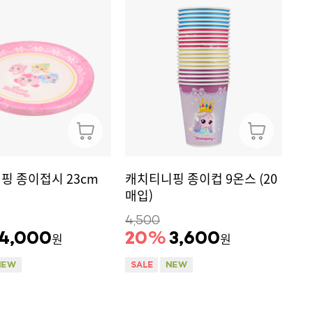
핑 종이접시 23cm
캐치티니핑 종이컵 9온스 (20
매입)
4,500
4,000
20
%
3,600
원
원