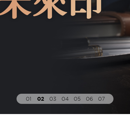
01
02
03
04
05
06
07