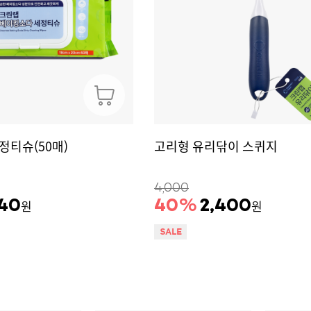
정티슈(50매)
고리형 유리닦이 스퀴지
4,000
640
40
%
2,400
원
원